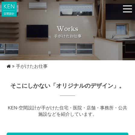
t
o
g
g
l
Works
e
n
手がけたお仕事
a
v
i
g
a
t
i
手がけたお仕事
o
n
そこにしかない「オリジナルのデザイン」。
KEN-空間設計が手がけた住宅・医院・店舗・事務所・公共
施設などを紹介しています。