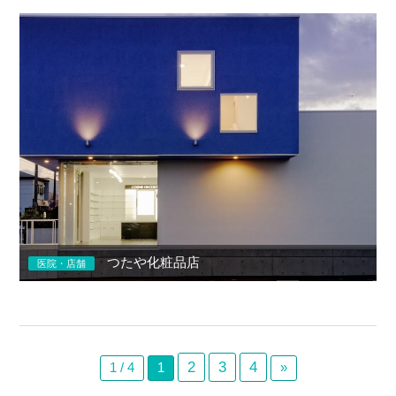
つたや化粧品店
医院・店舗
2
3
4
1 / 4
1
»