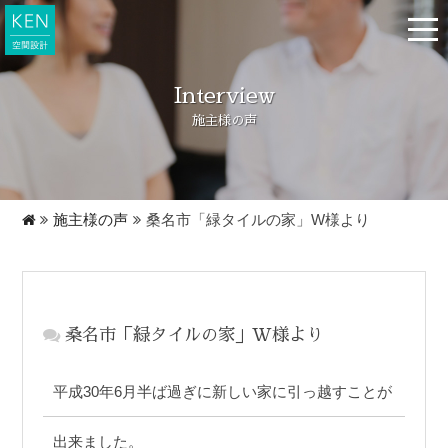
t
o
g
g
l
Interview
e
n
施主様の声
a
v
i
g
a
t
i
施主様の声
桑名市「緑タイルの家」W様より
o
n
桑名市「緑タイルの家」W様より
平成30年6月半ば過ぎに新しい家に引っ越すことが
出来ました。